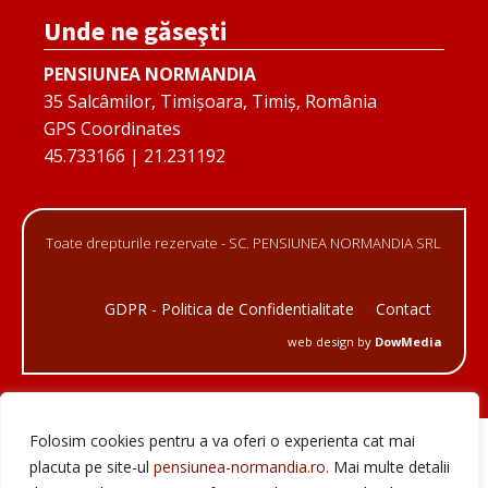
Unde ne găseşti
PENSIUNEA NORMANDIA
35 Salcâmilor, Timișoara, Timiș, România
GPS Coordinates
45.733166 | 21.231192
Toate drepturile rezervate - SC. PENSIUNEA NORMANDIA SRL
GDPR - Politica de Confidentialitate
Contact
web design by
DowMedia
Folosim cookies pentru a va oferi o experienta cat mai
placuta pe site-ul
pensiunea-normandia.ro
. Mai multe detalii