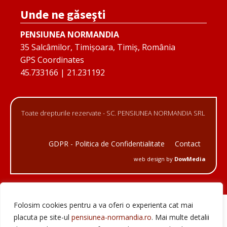
Unde ne găseşti
PENSIUNEA NORMANDIA
35 Salcâmilor, Timișoara, Timiș, România
GPS Coordinates
45.733166 | 21.231192
Toate drepturile rezervate - SC. PENSIUNEA NORMANDIA SRL
GDPR - Politica de Confidentialitate
Contact
web design by
DowMedia
Folosim cookies pentru a va oferi o experienta cat mai
placuta pe site-ul
pensiunea-normandia.ro
. Mai multe detalii