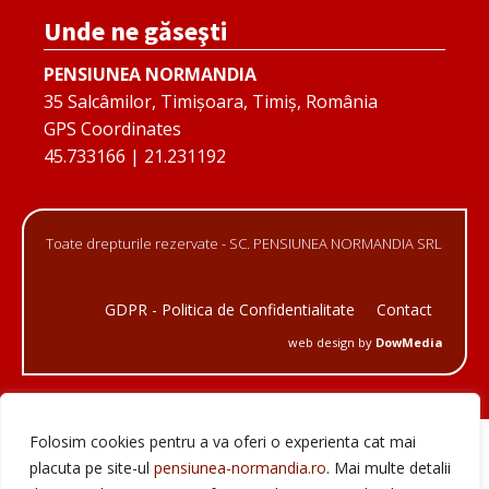
Unde ne găseşti
PENSIUNEA NORMANDIA
35 Salcâmilor, Timișoara, Timiș, România
GPS Coordinates
45.733166 | 21.231192
Toate drepturile rezervate - SC. PENSIUNEA NORMANDIA SRL
GDPR - Politica de Confidentialitate
Contact
web design by
DowMedia
Folosim cookies pentru a va oferi o experienta cat mai
placuta pe site-ul
pensiunea-normandia.ro
. Mai multe detalii