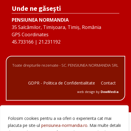
Unde ne găseşti
PENSIUNEA NORMANDIA
35 Salcâmilor, Timișoara, Timiș, România
GPS Coordinates
45.733166 | 21.231192
Toate drepturile rezervate - SC. PENSIUNEA NORMANDIA SRL
GDPR - Politica de Confidentialitate
Contact
web design by
DowMedia
Folosim cookies pentru a va oferi o experienta cat mai
placuta pe site-ul
pensiunea-normandia.ro
. Mai multe detalii