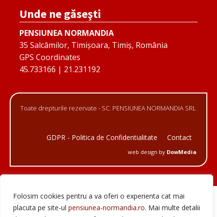
Unde ne găseşti
PENSIUNEA NORMANDIA
35 Salcâmilor, Timișoara, Timiș, România
GPS Coordinates
45.733166 | 21.231192
Toate drepturile rezervate - SC. PENSIUNEA NORMANDIA SRL
GDPR - Politica de Confidentialitate
Contact
web design by
DowMedia
Folosim cookies pentru a va oferi o experienta cat mai
placuta pe site-ul
pensiunea-normandia.ro
. Mai multe detalii