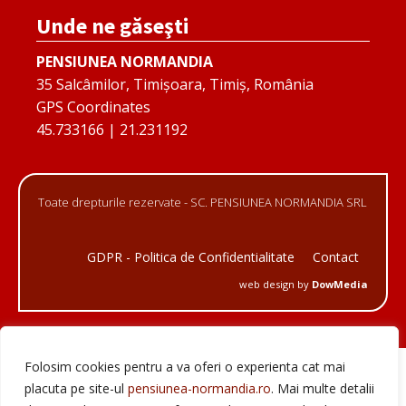
Unde ne găseşti
PENSIUNEA NORMANDIA
35 Salcâmilor, Timișoara, Timiș, România
GPS Coordinates
45.733166 | 21.231192
Toate drepturile rezervate - SC. PENSIUNEA NORMANDIA SRL
GDPR - Politica de Confidentialitate
Contact
web design by
DowMedia
Folosim cookies pentru a va oferi o experienta cat mai
placuta pe site-ul
pensiunea-normandia.ro
. Mai multe detalii