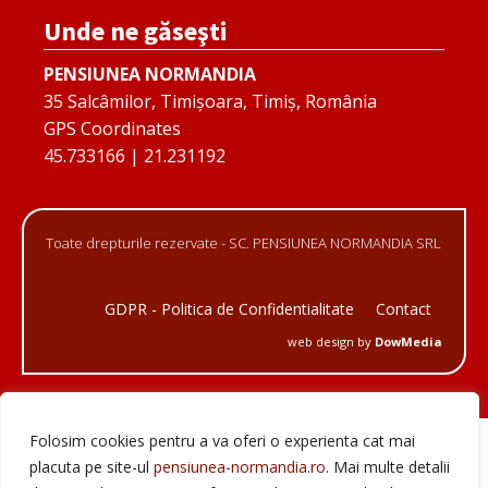
Unde ne găseşti
PENSIUNEA NORMANDIA
35 Salcâmilor, Timișoara, Timiș, România
GPS Coordinates
45.733166 | 21.231192
Toate drepturile rezervate - SC. PENSIUNEA NORMANDIA SRL
GDPR - Politica de Confidentialitate
Contact
web design by
DowMedia
Folosim cookies pentru a va oferi o experienta cat mai
placuta pe site-ul
pensiunea-normandia.ro
. Mai multe detalii