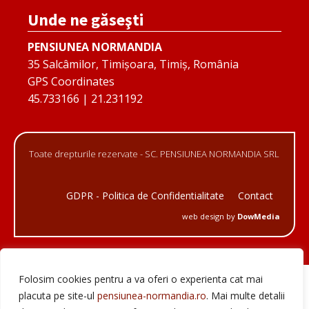
Unde ne găseşti
PENSIUNEA NORMANDIA
35 Salcâmilor, Timișoara, Timiș, România
GPS Coordinates
45.733166 | 21.231192
Toate drepturile rezervate - SC. PENSIUNEA NORMANDIA SRL
GDPR - Politica de Confidentialitate
Contact
web design by
DowMedia
Folosim cookies pentru a va oferi o experienta cat mai
placuta pe site-ul
pensiunea-normandia.ro
. Mai multe detalii